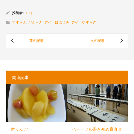
投稿者:
blog
すずらん
,
だんらん
,
デイ ほほえみ
,
デイ やすらぎ
関連記事
煮りんご
ハートフル書き初め審査会