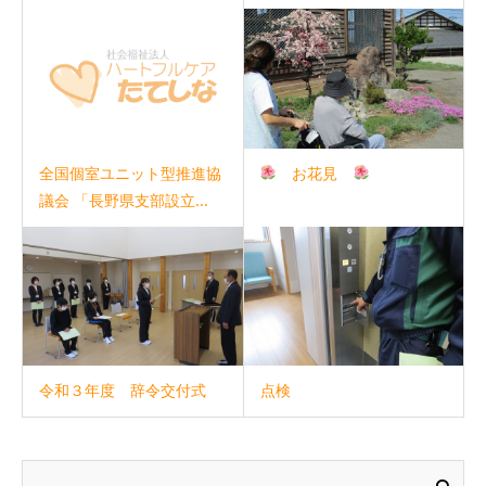
お花見
全国個室ユニット型推進協
議会 「長野県支部設立...
令和３年度 辞令交付式
点検