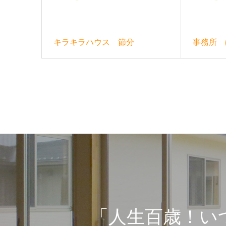
キラキラハウス 節分
事務所 
「人生百歳！い