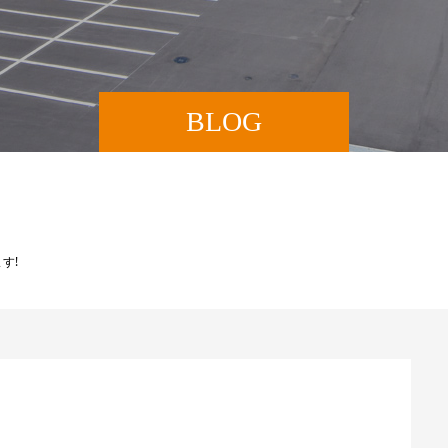
BLOG
す!